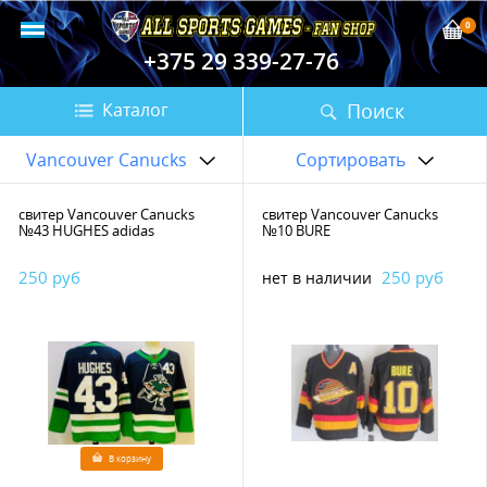
0
+375 29 339-27-76
Поиск
Каталог
Vancouver Canucks
Сортировать
свитер Vancouver Canucks
свитер Vancouver Canucks
№43 HUGHES adidas
№10 BURE
250 руб
250 руб
нет в наличии
В корзину