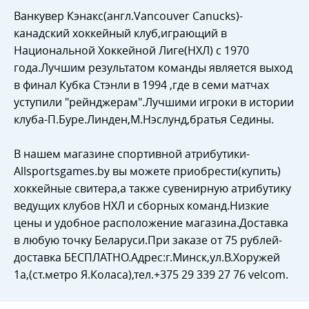
Ванкувер Кэнакс(англ.Vancouver Canucks)-
канадский хоккейный клуб,играющий в
Национальной Хоккейной Лиге(НХЛ) с 1970
года.Лучшим результатом команды является выход
в финал Кубка Стэнли в 1994 ,где в семи матчах
уступили "рейнджерам".Лучшими игроки в истории
клуба-П.Буре.Линден,М.Нэслунд,братья Седины.
В нашем магазине спортивной атрибутики-
Allsportsgames.by вы можете приобрести(купить)
хоккейные свитера,а также сувенирную атрибутику
ведущих клубов НХЛ и сборных команд.Низкие
цены и удобное расположение магазина.Доставка
в любую точку Беларуси.При заказе от 75 рублей-
доставка БЕСПЛАТНО.Адрес:г.Минск,ул.В.Хоружей
1а,(ст.метро Я.Коласа),тел.+375 29 339 27 76 velcom.