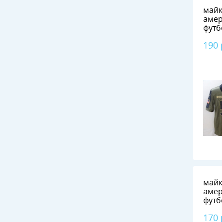
майк
амер
футб
190
майк
амер
футб
Ben
170