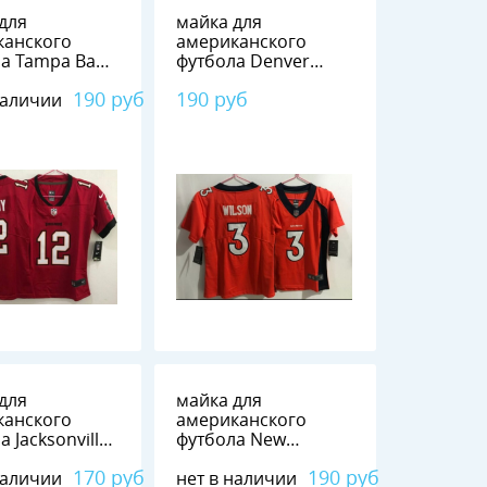
для
майка для
канского
американского
а Tampa Bay
футбола Denver
neers №12
Broncos №3 WILSON
190 руб
190 руб
наличии
для
майка для
канского
американского
а Jacksonville
футбола New
s №16
Orleans Saints №32
170 руб
190 руб
наличии
нет в наличии
NCE
MATHIUE