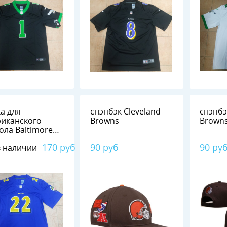
а для
снэпбэк Cleveland
снэпбэ
иканского
Browns
Brown
ола Baltimore
ns #22 HENRY
170 руб
90 руб
90 ру
в наличии