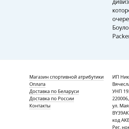
дивиз
котор
очере
Боуло
Packe
Магазин спортивной атрибутики
ИП Ник
Оплата
Вячесл
Доставка по Беларуси
УНП ‎1
Доставка по России
220006,
Контакты
ул. Мая
BY39AK
код AK
Рег. но