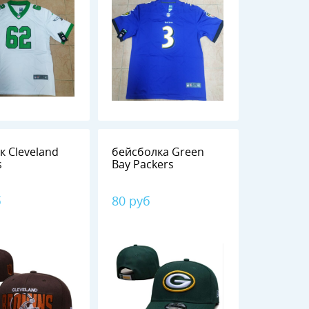
к Cleveland
бейсболка Green
s
Bay Packers
б
80 руб