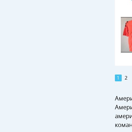
1
2
Амери
Амери
амери
коман