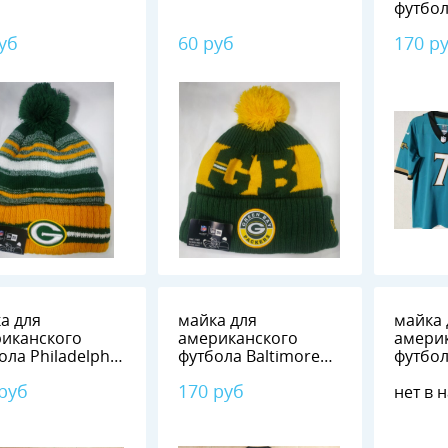
футбол
Jagua
уб
60 руб
170 р
JR.
а для
майка для
майка 
иканского
американского
амери
ола Philadelphia
футбола Baltimore
футбол
es №1 HURTS
Ravens №8 JACKSON
Eagles
 руб
170 руб
нет в 