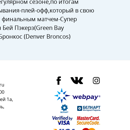
егулярном сезоне,по итогам
ывания-плей-офф,который в свою
ся финальным матчем-Супер
 Бей Пэкерз(Green Bay
ронкос (Denver Broncos)
ru
00
ей 1а,
ь,