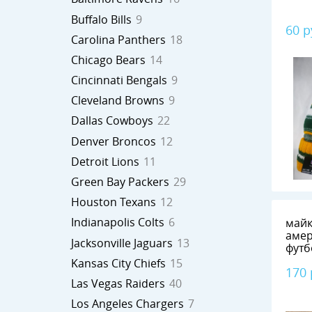
Buffalo Bills
9
60 р
Carolina Panthers
18
Chicago Bears
14
Cincinnati Bengals
9
Cleveland Browns
9
Dallas Cowboys
22
Denver Broncos
12
Detroit Lions
11
Green Bay Packers
29
Houston Texans
12
Indianapolis Colts
6
майк
амер
Jacksonville Jaguars
13
футб
Eagl
Kansas City Chiefs
15
170
Las Vegas Raiders
40
Los Angeles Chargers
7