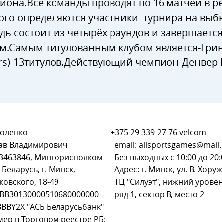
иона.Все команды проводят по 16 матчей в р
ого определяются участники турнира на выб
дь состоит из четырёх раундов и завершает
м.Самым титулованным клубом является-Грин
rs)-13титулов.Действующий чемпион-Денвер Б
оленко
+375 29 339-27-76
velcom
ав Владимирович
email:
allsportsgames@mail.
93463846, Мингорисполком
Без выходных с 10:00 до 20:
 Беларусь, г. Минск,
Адрес: г. Минск, ул. В. Хоруж
ковского, 18-49
ТЦ "Силуэт", нижний уровен
BB30130000510680000000
ряд 1, сектор В, место 2
BBBY2X "АСБ Беларусьбанк"
мер в Торговом реестре РБ: