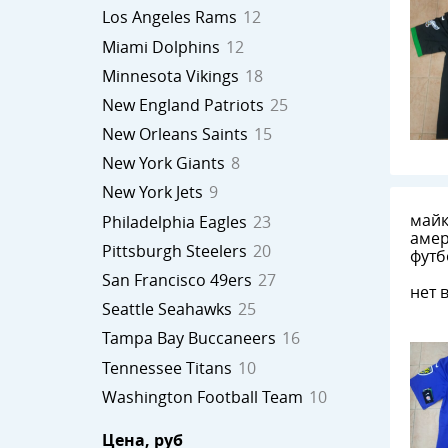
Los Angeles Rams
12
Miami Dolphins
12
Minnesota Vikings
18
New England Patriots
25
New Orleans Saints
15
New York Giants
8
New York Jets
9
майк
Philadelphia Eagles
23
амер
Pittsburgh Steelers
20
футб
Rave
San Francisco 49ers
27
нет 
Seattle Seahawks
25
Tampa Bay Buccaneers
16
Tennessee Titans
10
Washington Football Team
10
Цена
, руб