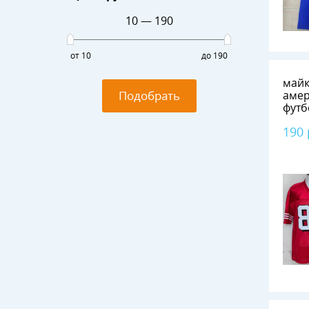
10
—
190
от 10
до 190
майк
Подобрать
амер
футб
Fran
190
RICE