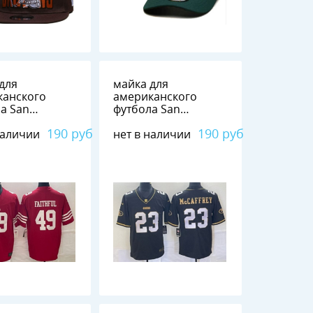
для
майка для
канского
американского
а San
футбола San
sco 49ers №49
Francisco 49ers №23
190 руб
190 руб
наличии
нет в наличии
UL
McCAFFREY