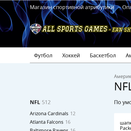
Магазин спортивной атрибутики
Оп
Футбол
Хоккей
Баскетбол
А
Америк
NF
по у
NFL
512
Arizona Cardinals
12
Atlanta Falcons
16
шапка Gree
Pack
Baltimore Ravens
16