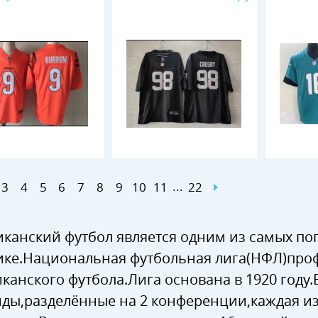
...
3
4
5
6
7
8
9
10
11
22
канский футбол является одним из самых по
ке.Национальная футбольная лига(НФЛ)про
канского футбола.Лига основана в 1920 году.
ды,разделённые на 2 конференции,каждая из 