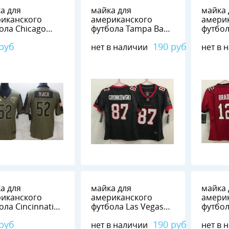
а для
майка для
майка 
иканского
американского
амери
ола Chicago
футбола Tampa Bay
футбол
Bears №52 MACK
Buccaneers №87
Bucca
 руб
190 руб
нет в наличии
нет в 
GRONKOWSKI
BRADY
а для
майка для
майка 
иканского
американского
амери
ола Cincinnati
футбола Las Vegas
футбол
gals №9 BURROW
Raiders №98 Crosby
Jaguar
 руб
190 руб
нет в наличии
нет в 
LAWRE