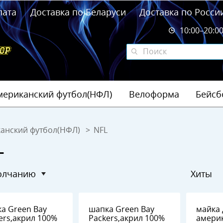
лата
Доставка по Беларуси
Доставка по Росси
10:00–20:0
мериканский футбол(НФЛ)
Велоформа
Бейсб
анский футбол(НФЛ)
NFL
L
молчанию
Хиты
n Bay
шапка Green Bay
майка 
ers,акрил 100%
Packers,акрил 100%
амери