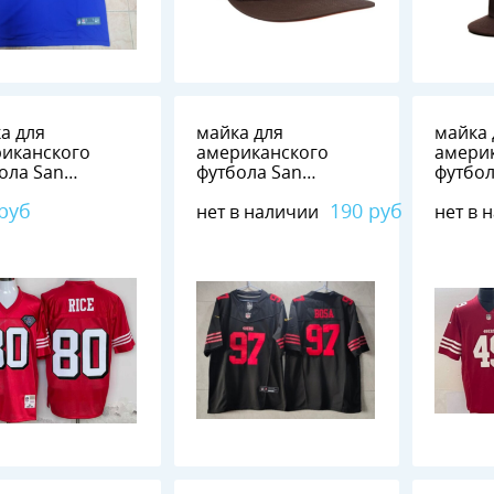
а для
майка для
майка 
иканского
американского
амери
ола San
футбола San
футбол
cisco 49ers №80
Francisco 49ers №97
Franci
 руб
190 руб
нет в наличии
нет в 
BOSA
FAITHF