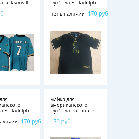
а Jacksonville
футбола Philadelphia
rs №7 THOMAS
Eagles №2 SLAY JR.
уб
170 руб
нет в наличии
для
майка для
канского
американского
а Philadelphia
футбола Baltimore
 №62 KELCE
Ravens №3
170 руб
170 руб
наличии
BECKHAM JR.