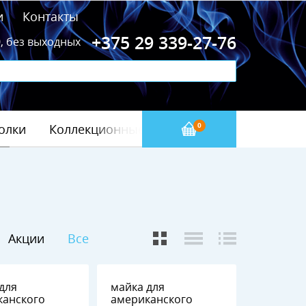
и
Контакты
+375 29 339-27-76
0, без выходных
олки
Коллекционные значки
Бейсбол(МЛБ)
0
Акции
Все
для
майка для
канского
американского