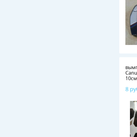
вымп
Canu
10см
8 ру