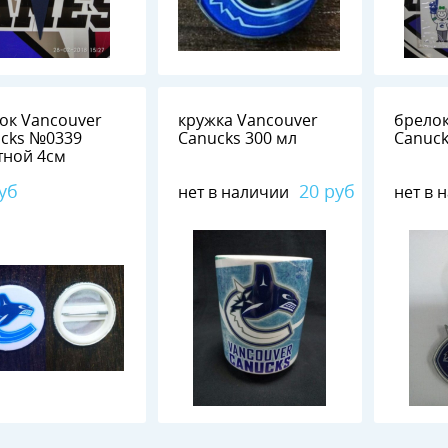
ок Vancouver
кружка Vancouver
брелок
 №0339
Canucks 300 мл
Canuck
закатной 4см
уб
20 руб
нет в наличии
нет в 