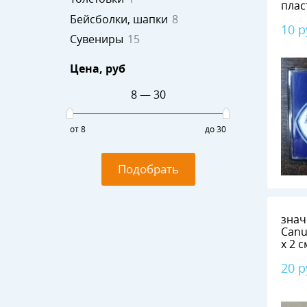
плас
Бейсболки, шапки
8
10 р
Сувениры
15
Цена
, руб
8
—
30
от 8
до 30
Подобрать
значок Van
Canucks №0
20 р