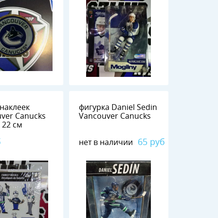
наклеек
фигурка Daniel Sedin
ver Canucks
Vancouver Canucks
х 22 см
б
65 руб
нет в наличии