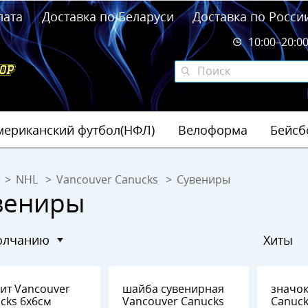
лата
Доставка по Беларуси
Доставка по Росси
10:00–20:0
мериканский футбол(НФЛ)
Велоформа
Бейсб
NHL
Vancouver Canucks
Сувениры
вениры
молчанию
Хиты
couver
шайба сувенирная
значок
 6х6см
Vancouver Canucks
Canucks №1166