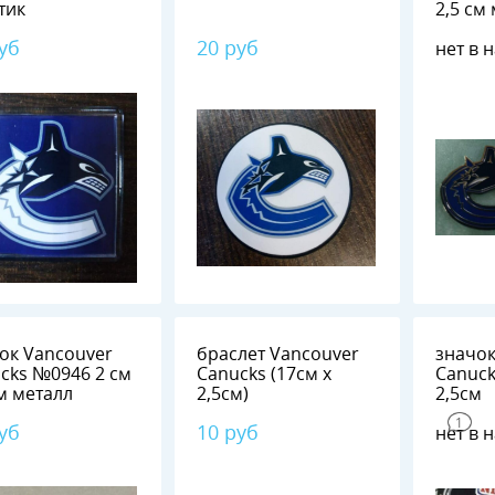
тик
2,5 см
уб
20 руб
нет в 
couver
браслет Vancouver
значок
946 2 см
Canucks (17см х
Canucks №0
х 2 см металл
2,5см)
2,5см
1
уб
10 руб
нет в 