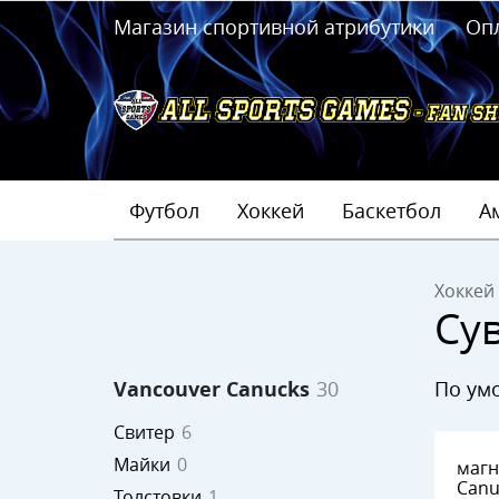
Магазин спортивной атрибутики
Оп
Футбол
Хоккей
Баскетбол
А
Хоккей
Су
по у
Vancouver Canucks
30
Свитер
6
Майки
0
магнит Van
Canucks
Толстовки
1