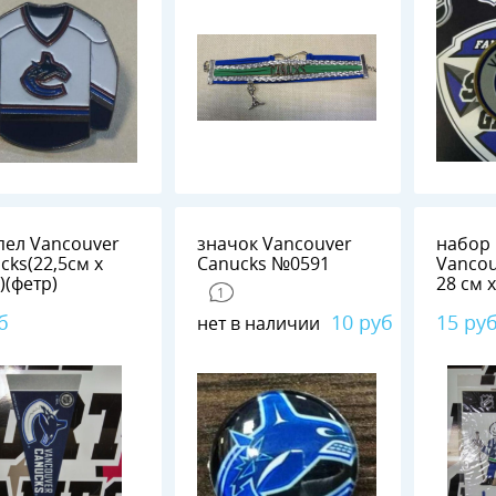
ел Vancouver
значок Vancouver
набор 
cks(22,5см х
Canucks №0591
Vancou
)(фетр)
28 см 
1
б
10 руб
15 ру
нет в наличии