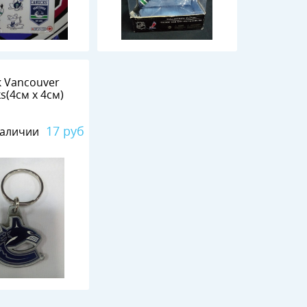
 Vancouver
s(4см х 4см)
17 руб
наличии