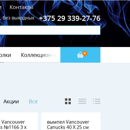
и
Контакты
+375 29 339-27-76
0, без выходных
олки
Коллекционные значки
Бейсбол(МЛБ)
0
Акции
Все
 Vancouver
вымпел Vancouver
 3 х
Canucks 40 Х 25 см