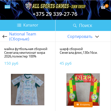
0
+375 29 339-27-76
Поиск
Каталог
National Team
Сортировать
(Сборные)
майка футбольная сборной
шарф сборной
Сенегала,чемпионат мира
Сенегала,флис,130х16см.
2026,полиэстер 100%
150 руб
45 руб
В корзину