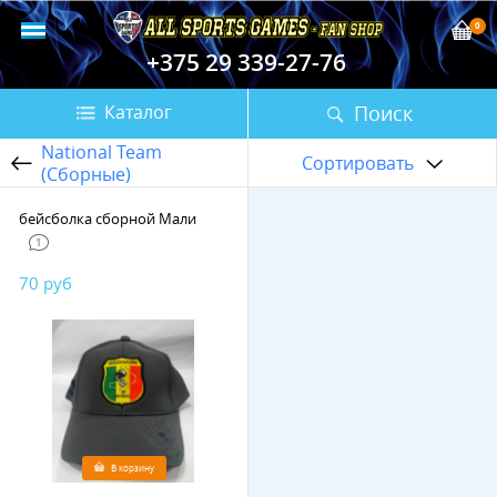
0
+375 29 339-27-76
Поиск
Каталог
National Team
Сортировать
(Сборные)
бейсболка сборной Мали
1
70 руб
В корзину