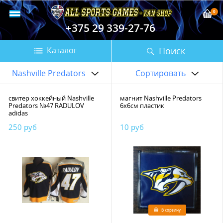
0
+375 29 339-27-76
Поиск
Каталог
Nashville Predators
Сортировать
свитер хоккейный Nashville
магнит Nashville Predators
Predators №47 RADULOV
6х6см пластик
adidas
250 руб
10 руб
В корзину