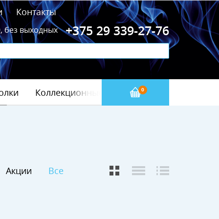
и
Контакты
+375 29 339-27-76
0, без выходных
олки
Коллекционные значки
Бейсбол(МЛБ)
0
Акции
Все