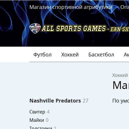
Магазин спортивной атрибутики
Оп
Футбол
Хоккей
Баскетбол
А
Хоккей
Ма
по у
Nashville Predators
27
Свитер
4
Майки
0
Толстовки
1