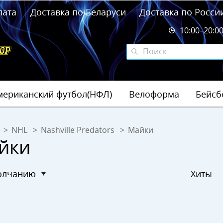
лата
Доставка по Беларуси
Доставка по Росси
10:00–20:0
мериканский футбол(НФЛ)
Велоформа
Бейсб
NHL
Nashville Predators
Майки
йки
молчанию
Хиты