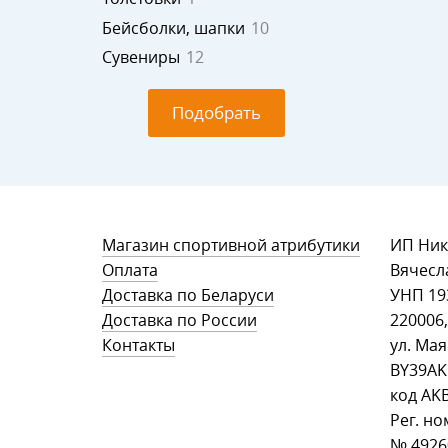
Бейсболки, шапки
10
Сувениры
12
Подобрать
Магазин спортивной атрибутики
ИП Ник
Оплата
Вячесл
Доставка по Беларуси
УНП ‎1
Доставка по России
220006,
Контакты
ул. Мая
BY39AK
код AK
Рег. но
№ 49260