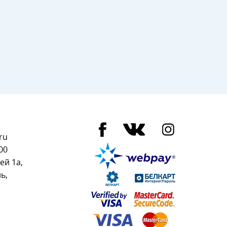
ru
00
ей 1а,
ь,