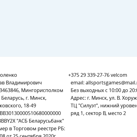
оленко
+375 29 339-27-76
velcom
ав Владимирович
email:
allsportsgames@mail.
93463846, Мингорисполком
Без выходных с 10:00 до 20:
 Беларусь, г. Минск,
Адрес: г. Минск, ул. В. Хоруж
ковского, 18-49
ТЦ "Силуэт", нижний уровен
BB30130000510680000000
ряд 1, сектор В, место 2
BBBY2X "АСБ Беларусьбанк"
мер в Торговом реестре РБ:
8 от 25 сентября 2020г.