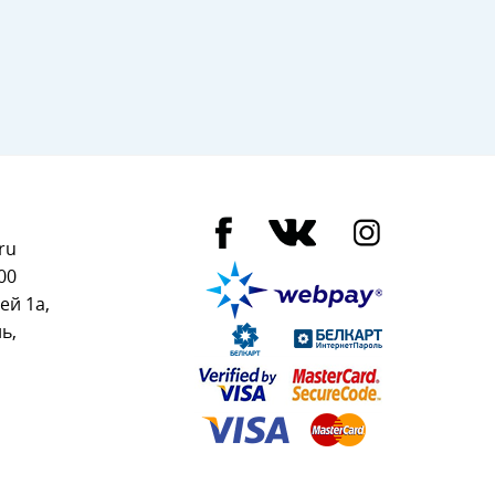
ru
00
ей 1а,
ь,