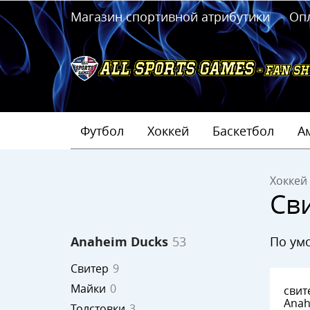
Магазин спортивной атрибутики
Оп
Футбол
Хоккей
Баскетбол
А
Хоккей
Св
по у
Anaheim Ducks
53
Свитер
9
Майки
0
свит
Anah
Толстовки
3