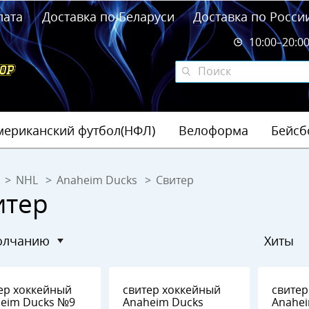
лата
Доставка по Беларуси
Доставка по Росси
10:00–20:0
мериканский футбол(НФЛ)
Велоформа
Бейсб
NHL
Anaheim Ducks
Свитер
итер
молчанию
Хиты
ер хоккейный
свитер хоккейный
свитер
eim Ducks №9
Anaheim Ducks
Anahe