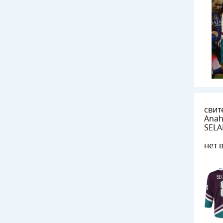
свит
Anah
SEL
нет 