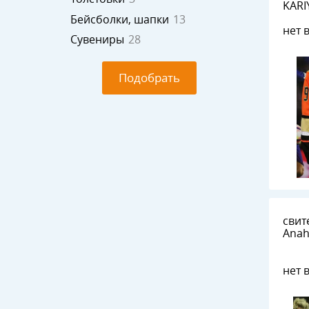
KARI
Бейсболки, шапки
13
нет 
Сувениры
28
Подобрать
свит
Anah
нет 