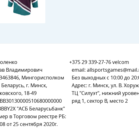
оленко
+375 29 339-27-76
velcom
ав Владимирович
email:
allsportsgames@mail.
93463846, Мингорисполком
Без выходных с 10:00 до 20:
 Беларусь, г. Минск,
Адрес: г. Минск, ул. В. Хоруж
ковского, 18-49
ТЦ "Силуэт", нижний уровен
BB30130000510680000000
ряд 1, сектор В, место 2
BBBY2X "АСБ Беларусьбанк"
мер в Торговом реестре РБ:
8 от 25 сентября 2020г.