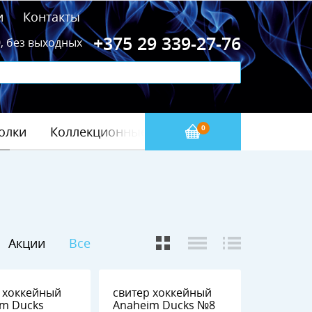
и
Контакты
+375 29 339-27-76
0, без выходных
олки
Коллекционные значки
Бейсбол(МЛБ)
0
Акции
Все
 хоккейный
свитер хоккейный
im Ducks
Anaheim Ducks №8