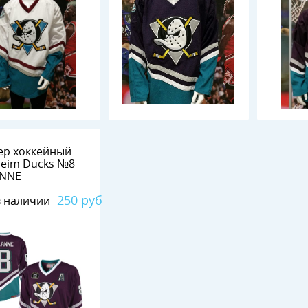
ер хоккейный
eim Ducks №8
ANNE
250 руб
в наличии