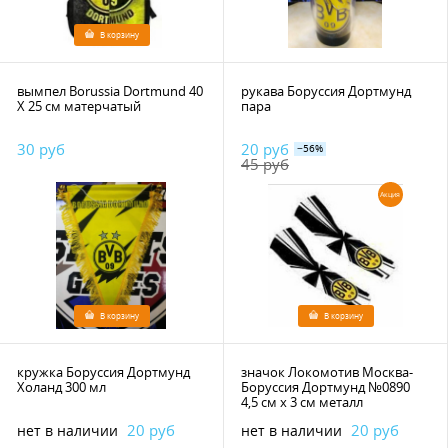
В корзину
вымпел Borussia Dortmund 40
рукава Боруссия Дортмунд
Х 25 см матерчатый
пара
30 руб
20 руб
−56%
45 руб
Акция
В корзину
В корзину
кружка Боруссия Дортмунд
значок Локомотив Москва-
Холанд 300 мл
Боруссия Дортмунд №0890
4,5 см х 3 см металл
20 руб
20 руб
нет в наличии
нет в наличии