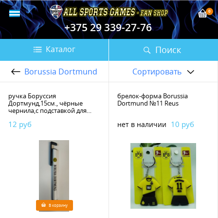
0
+375 29 339-27-76
Поиск
Каталог
Borussia Dortmund
Сортировать
ручка Боруссия
брелок-форма Borussia
Дортмунд,15см., чёрные
Dortmund №11 Reus
чернила,с подставкой для
телефона
12 руб
10 руб
нет в наличии
В корзину