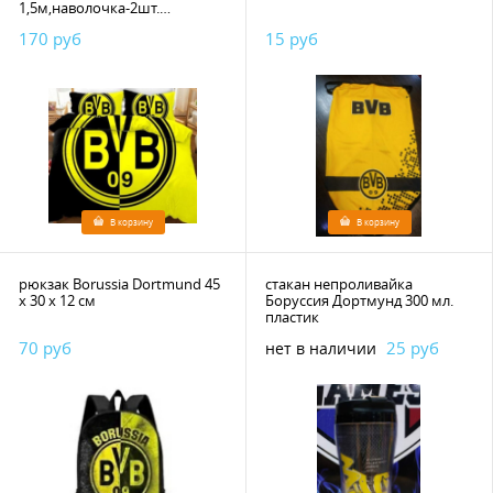
1,5м,наволочка-2шт.
(75*50см)+пододеяльник,хлопок
170 руб
15 руб
100%
В корзину
В корзину
рюкзак Borussia Dortmund 45
стакан непроливайка
х 30 х 12 см
Боруссия Дортмунд 300 мл.
пластик
70 руб
25 руб
нет в наличии