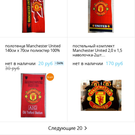
полотенце Manchester United
постельный комплект
140см х 70см полиэстер 100%
Manchester United 2,0 х 1,5
наволочка-2шт.
(75*50см)+пододеяльник,хлопок
20 руб
170 руб
нет в наличии
нет в наличии
−34%
100%
30 руб
Акция
Следующие 20