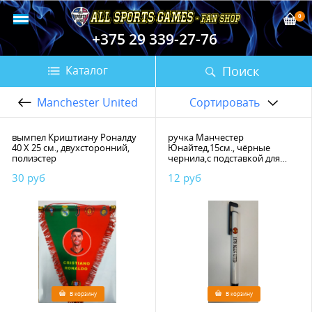
0
+375 29 339-27-76
Поиск
Каталог
Manchester United
Сортировать
вымпел Криштиану Роналду
ручка Манчестер
40 Х 25 см., двухсторонний,
Юнайтед,15см., чёрные
полиэстер
чернила,с подставкой для
телефона
30 руб
12 руб
В корзину
В корзину