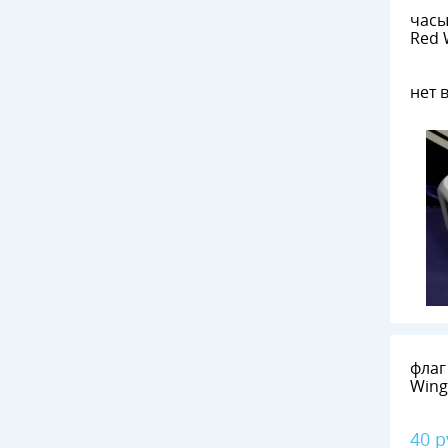
часы
нет 
флаг
40 р