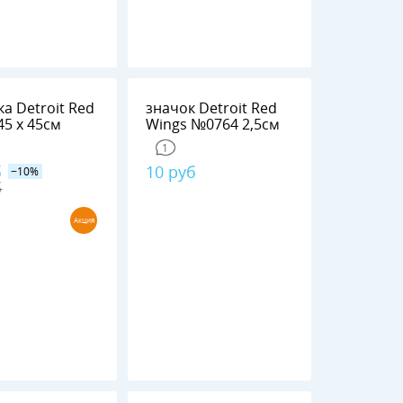
а Detroit Red
значок Detroit Red
Wings 45 х 45см
Wings №0764 2,5см
1
б
10 руб
−10%
б
Акция