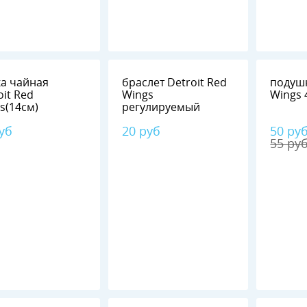
а чайная
браслет Detroit Red
подушк
oit Red
Wings
s(14см)
регулируемый
уб
20 руб
50 ру
55 ру