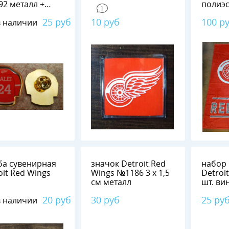
алл +
полиэс
1
мерная смола
25 руб
10 руб
100 р
в наличии
а сувенирная
значок Detroit Red
набор
oit Red Wings
Wings №1186 3 х 1,5
Detroit
см металл
20 руб
30 руб
25 ру
в наличии