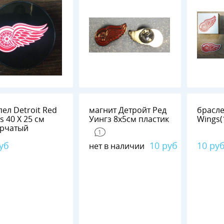
ел Detroit Red
магнит Детройт Ред
брасле
5 см
Уингз 8х5см пластик
Wings(
ерчатый
1
уб
10 руб
10 ру
нет в наличии