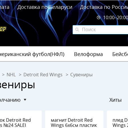
лата
Доставка по Беларуси
Доставка по Росси
10:00–20:0
мериканский футбол(НФЛ)
Велоформа
Бейсб
NHL
Detroit Red Wings
Сувениры
вениры
молчанию
Хиты
ок Detroit Red
магнит Detroit Red
плед D
s №24 SALEI
Wings 6х6см пластик
Wings 200см х 150см