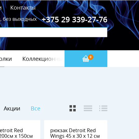
и
Контакты
+375 29 339-27-76
0, без выходных
олки
Коллекционные значки
Бейсбол(МЛБ)
0
Акции
Все
etroit Red
рюкзак Detroit Red
Wings 45 х 30 х 12 см