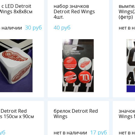
 с LED Detroit
набор значков
вымпел
Red Wings 8х8х8см
Detroit Red Wings
Wings(
4шт.
(фетр)
30 руб
40 руб
в наличии
нет в 
 Detroit Red
брелок Detroit Red
значок
Wings 150см х 90см
Wings
уб
17 руб
нет в наличии
нет в 