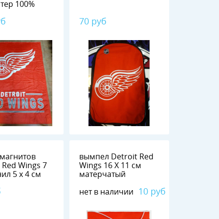
тер 100%
уб
70 руб
 магнитов
вымпел Detroit Red
 Red Wings 7
Wings 16 Х 11 см
шт. винил 5 х 4 см
матерчатый
б
10 руб
нет в наличии