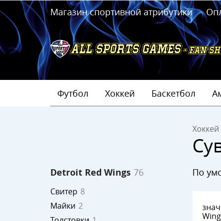
Магазин спортивной атрибутики
Оп
Футбол
Хоккей
Баскетбол
А
Хоккей
Су
по у
Detroit Red Wings
76
Свитер
8
Майки
2
знач
Wing
Толстовки
1