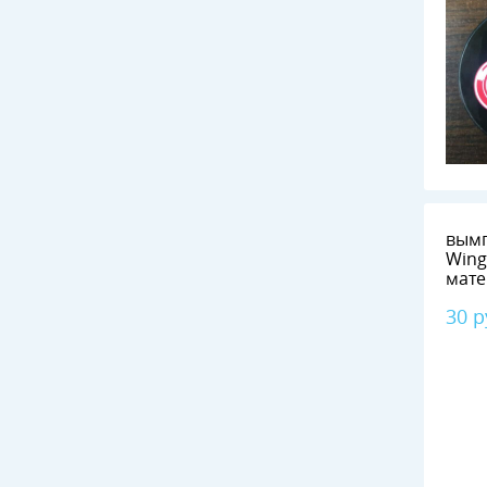
вымп
Wings 40 Х 2
мат
30 р