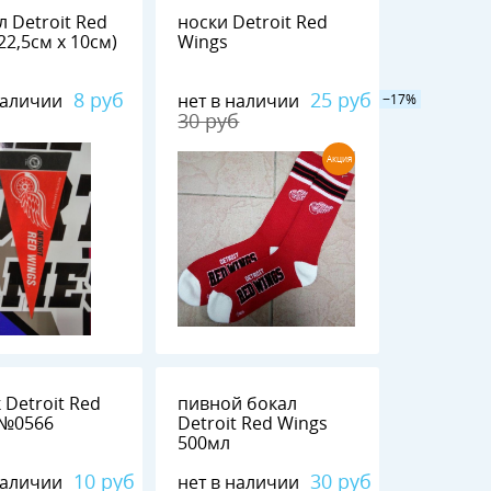
 Detroit Red
носки Detroit Red
22,5см х 10см)
Wings
8 руб
25 руб
наличии
нет в наличии
−17%
30 руб
Акция
 Detroit Red
пивной бокал
Wings №0566
Detroit Red Wings
500мл
10 руб
30 руб
наличии
нет в наличии