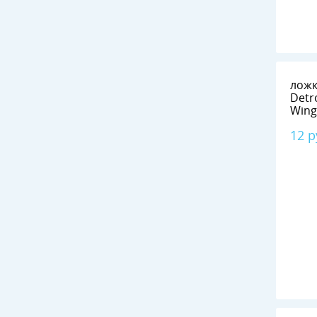
ложк
Detr
Wing
12 р