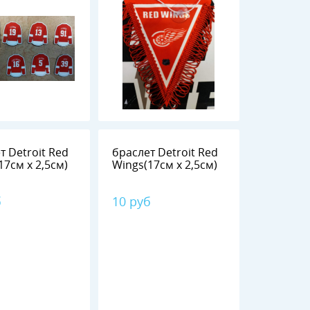
т Detroit Red
браслет Detroit Red
17см х 2,5см)
Wings(17см х 2,5см)
б
10 руб