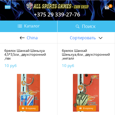
0
+375 29 339-27-76
Поиск
Каталог
China
Сортировать
брелок Шанхай Шэньхуа
брелок Шанхай
4,5*3,5см., двухсторонний
Шэньхуа,4см., двухсторонний
,пвх
,металл
10 руб
10 руб
В корзину
В корзину