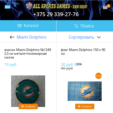
0
+375 29 339-27-76
Поиск
Каталог
Miami Dolphins
Сортировать
значок Miami Dolphins №1249
флаг Miami Dolphins 150 х 90
2,5 см металл+полимерная
см
смола
10 руб
20 руб
−50%
40 руб
Акция
В корзину
В корзину