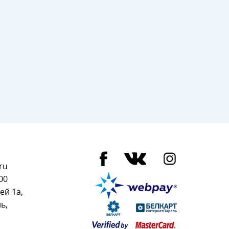
ru
00
ей 1а,
ь,