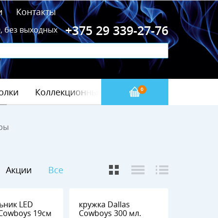
и
Контакты
+375 29 339-27-76
0, без выходных
олки
Коллекционные значки
Бейсбол(МЛБ)
0
ры
Акции
Все
ьник LED
кружка Dallas
owboys 19см
Cowboys 300 мл.