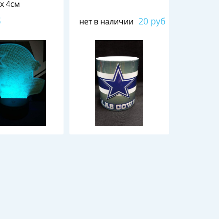
 х 4см
б
20 руб
нет в наличии