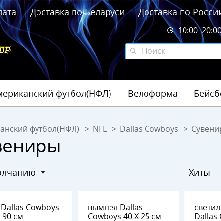
лата
Доставка по Беларуси
Доставка по Росси
10:00–20:0
мериканский футбол(НФЛ)
Велоформа
Бейсб
анский футбол(НФЛ)
NFL
Dallas Cowboys
Сувени
вениры
молчанию
Хиты
ys
вымпел Dallas
светил
х 90 см
Cowboys 40 Х 25 см
Dallas C