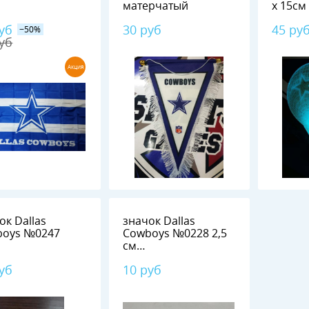
матерчатый
х 15см
уб
30 руб
45 ру
−50%
уб
Акция
ок Dallas
значок Dallas
boys №0247
Cowboys №0228 2,5
см
металл+полимерная
уб
10 руб
смола