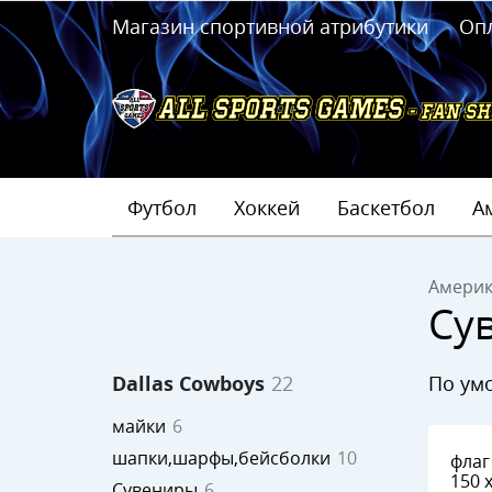
Магазин спортивной атрибутики
Оп
Футбол
Хоккей
Баскетбол
А
Америк
Су
по у
Dallas Cowboys
22
майки
6
шапки,шарфы,бейсболки
10
флаг Dallas Cowbo
150 
Сувениры
6