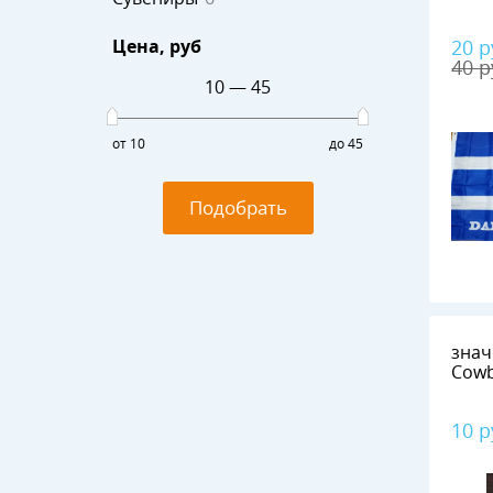
Цена
, руб
20 р
40 р
10
—
45
от 10
до 45
Подобрать
знач
Cow
10 р