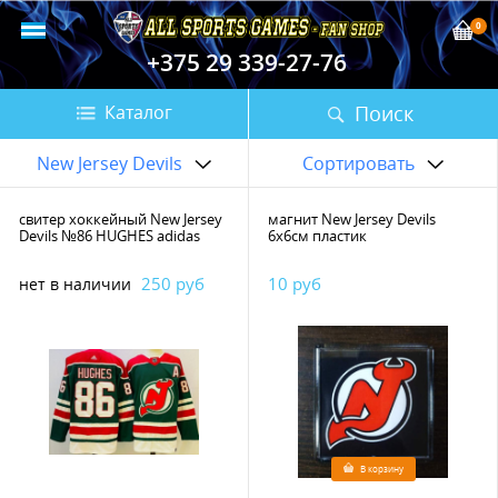
0
+375 29 339-27-76
Поиск
Каталог
New Jersey Devils
Сортировать
свитер хоккейный New Jersey
магнит New Jersey Devils
Devils №86 HUGHES adidas
6х6см пластик
250 руб
10 руб
нет в наличии
В корзину