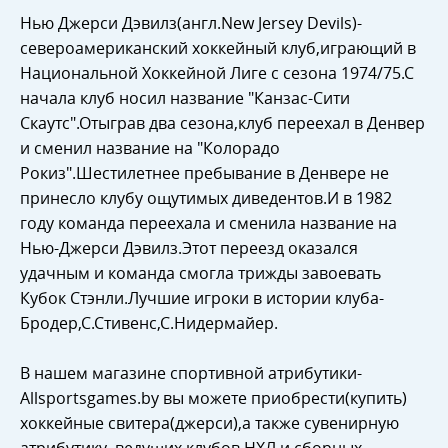
Нью Джерси Дэвилз(англ.New Jersey Devils)-
североамериканский хоккейный клуб,играющий в
Национальной Хоккейной Лиге с сезона 1974/75.С
начала клуб носил название "Канзас-Сити
Скаутс".Отыграв два сезона,клуб переехал в Денвер
и сменил название на "Колорадо
Рокиз".Шестилетнее пребывание в Денвере не
принесло клубу ощутимых диведентов.И в 1982
году команда переехала и сменила название на
Нью-Джерси Дэвилз.Этот переезд оказался
удачным и команда смогла трижды завоевать
Кубок Стэнли.Лучшие игроки в истории клуба-
Бродер,С.Стивенс,С.Нидермайер.
В нашем магазине спортивной атрибутики-
Allsportsgames.by вы можете приобрести(купить)
хоккейные свитера(джерси),а также сувенирную