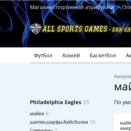
Магазин спортивной атрибутики
Оп
Футбол
Хоккей
Баскетбол
А
Америк
ма
по у
Philadelphia Eagles
23
майки
6
шапки,шарфы,бейсболки
10
майк
амер
Сувениры
7