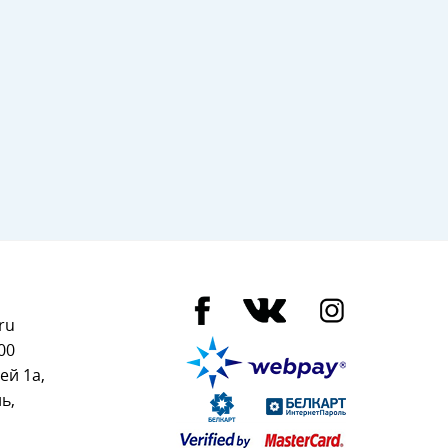
ru
00
ей 1а,
ь,