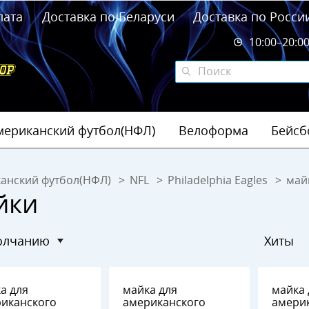
лата
Доставка по Беларуси
Доставка по Росси
10:00–20:0
мериканский футбол(НФЛ)
Велоформа
Бейсб
анский футбол(НФЛ)
NFL
Philadelphia Eagles
май
йки
молчанию
Хиты
а для
майка для
майка 
иканского
американского
амери