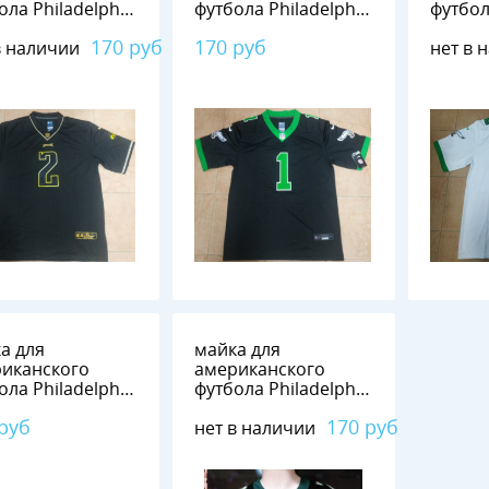
ола Philadelphia
футбола Philadelphia
футбол
es №2 SLAY JR.
Eagles №1 HURTS
Eagles
170 руб
170 руб
в наличии
нет в 
а для
майка для
иканского
американского
ола Philadelphia
футбола Philadelphia
es №26 SANDERS
Eagles №20 Dawkins
 руб
170 руб
нет в наличии