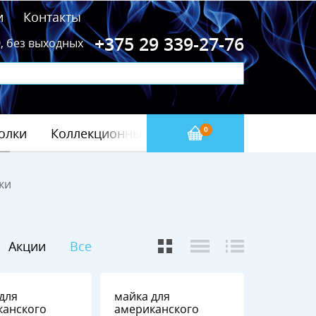
и
Контакты
+375 29 339-27-76
0, без выходных
олки
Коллекционные значки
Бейсбол(МЛБ)
0
ки
Акции
Все
для
майка для
канского
американского