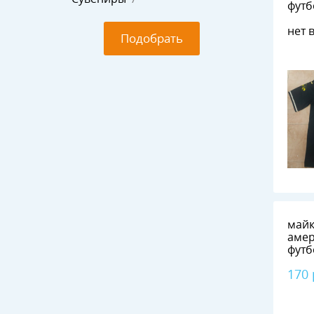
футб
Eagl
нет 
Подобрать
майк
амер
футб
Eagl
170