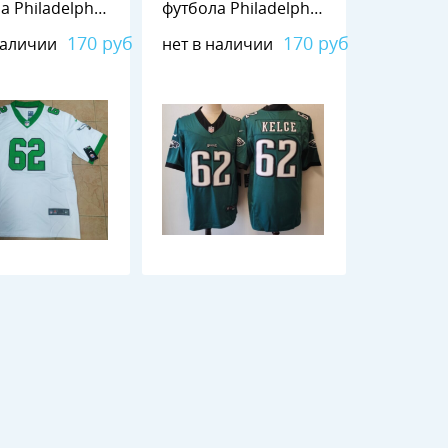
а Philadelphia
футбола Philadelphia
 №62 KELCE
Eagles №62 KELCE
170 руб
170 руб
наличии
нет в наличии