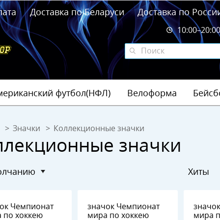
лата
Доставка по Беларуси
Доставка по Росси
10:00–20:0
мериканский футбол(НФЛ)
Велоформа
Бейсб
Значки
Коллекционные значки
ллекционные значки
молчанию
Хиты
пионат
значок Чемпионат
значок Чемпион
кею
мира по хоккею
мира по хоккею