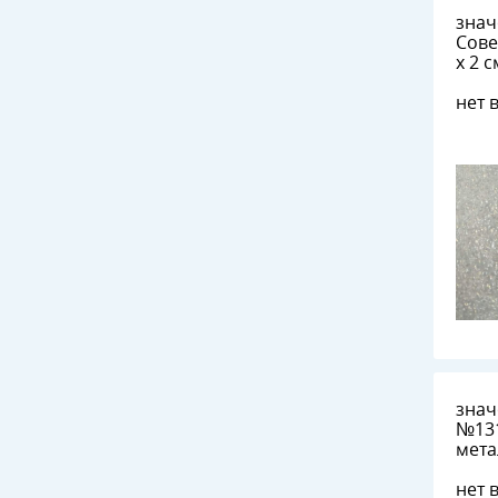
знач
Советов №
х 2 
нет 
знач
№1314 2 см 
мета
нет 