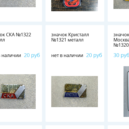
 СКА №1322
значок Кристалл
значо
лл
№1321 металл
Москв
№1320,
20 руб
20 руб
30 ру
в наличии
нет в наличии