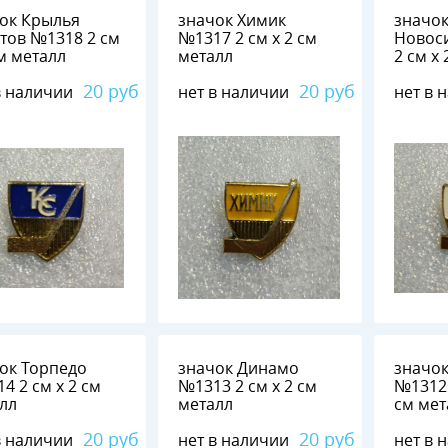
ок Крылья
значок Химик
значо
1318 2 см
№1317 2 см х 2 см
Новосиби
см металл
металл
2 см х
20 руб
20 руб
в наличии
нет в наличии
нет в 
ок Торпедо
значок Динамо
значо
х 2 см
№1313 2 см х 2 см
№1312 1,5 см х 1
лл
металл
см м
20 руб
20 руб
в наличии
нет в наличии
нет в 