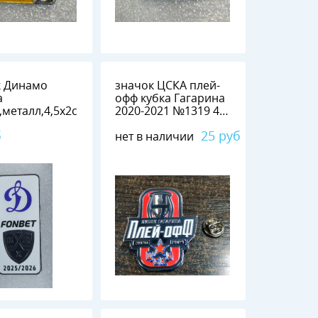
к Динамо
значок ЦСКА плей-
а
офф кубка Гагарина
металл,4,5х2см
2020-2021 №1319 4
см х 2,5 см металл
б
25 руб
нет в наличии