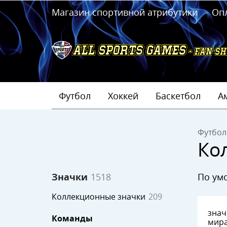
Магазин спортивной атрибутики
Оп
Футбол
Хоккей
Баскетбол
А
Футбол
Ко
по у
Значки
1518
Коллекционные значки
209
значок Чем
Команды
мира по хок