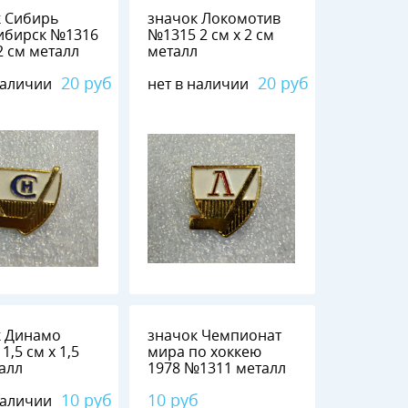
к Сибирь
значок Локомотив
рск №1316
№1315 2 см х 2 см
 2 см металл
металл
20 руб
20 руб
наличии
нет в наличии
к Динамо
значок Чемпионат
,5
мира по хоккею
еталл
1978 №1311 металл
10 руб
10 руб
наличии