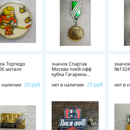
ок Торпедо
значок Спартак
значо
№1326 металл
Москва плей-офф
кубка Гагарина
2020-2021 №1325 4
20 руб
25 руб
в наличии
нет в наличии
нет в 
см х 2,5 см металл