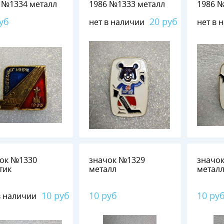
1986 №1334 металл
1986 №1333 металл
уб
20 руб
нет в наличии
нет в 
ок №1330
значок №1329
значок №13
тик
металл
метал
10 руб
10 руб
10 ру
в наличии