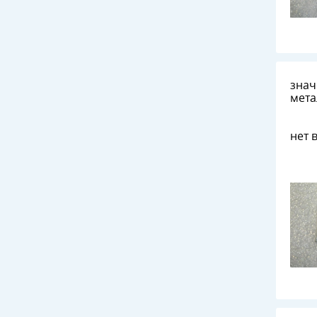
значок
мета
нет 