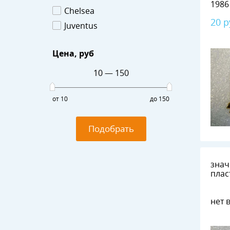
Chelsea
20 р
Juventus
Цена
, руб
10
—
150
от 10
до 150
Подобрать
знач
плас
нет 