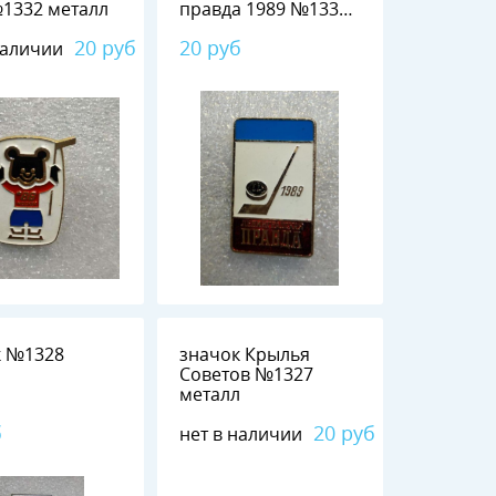
1986 №1332 металл
правда 1989 №1331
металл
20 руб
20 руб
наличии
28
значок Крылья
л
Советов №1327
металл
б
20 руб
нет в наличии