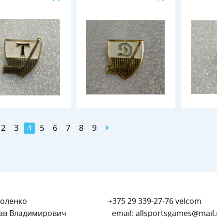
2
3
4
5
6
7
8
9
оленко
+375 29 339-27-76
velcom
ав Владимирович
email:
allsportsgames@mail.