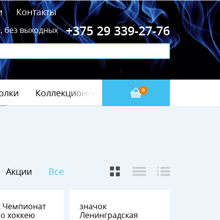
и
Контакты
+375 29 339-27-76
0, без выходных
олки
Коллекционные значки
Бейсбол(МЛБ)
0
Акции
Все
ат
значок
Ленинградская