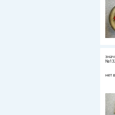
знач
нет 