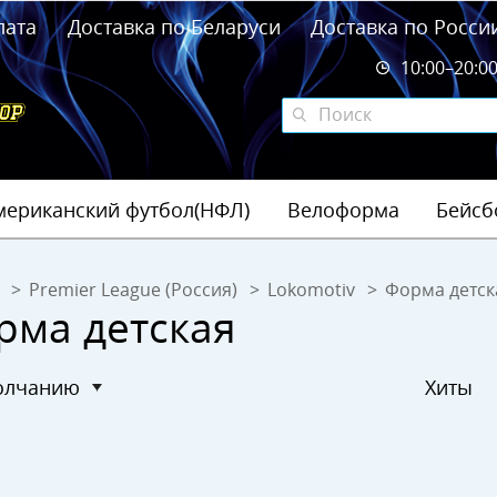
лата
Доставка по Беларуси
Доставка по Росси
10:00–20:0
мериканский футбол(НФЛ)
Велоформа
Бейсб
Premier League (Россия)
Lokomotiv
Форма детск
рма детская
молчанию
Хиты