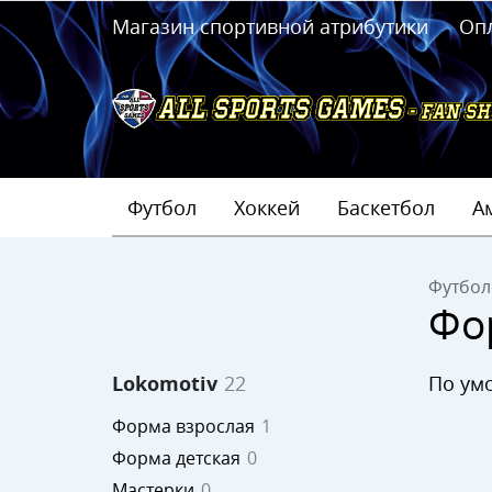
Магазин спортивной атрибутики
Оп
Футбол
Хоккей
Баскетбол
А
Футбол
Фо
по у
Lokomotiv
22
Форма взрослая
1
Форма детская
0
Мастерки
0