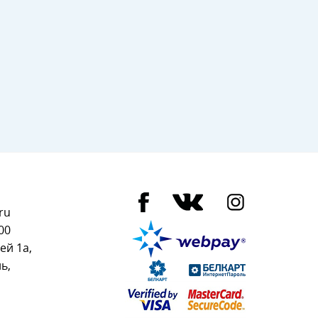
ru
00
ей 1а,
ь,