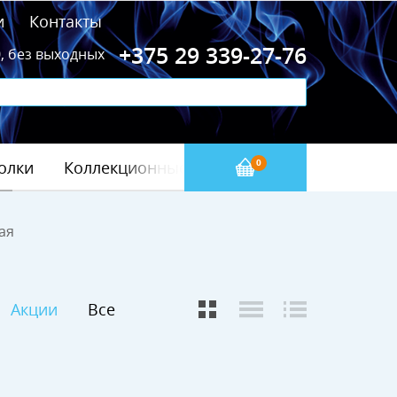
и
Контакты
+375 29 339-27-76
0, без выходных
олки
Коллекционные значки
Бейсбол(МЛБ)
0
ая
Акции
Все