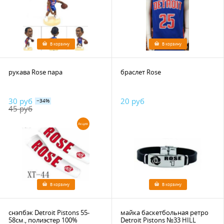
В корзину
В корзину
рукава Rose пара
браслет Rose
30 руб
20 руб
−34%
45 руб
Акция
В корзину
В корзину
снэпбэк Detroit Pistons 55-
майка баскетбольная ретро
58см., полиэстер 100%
Detroit Pistons №33 HILL