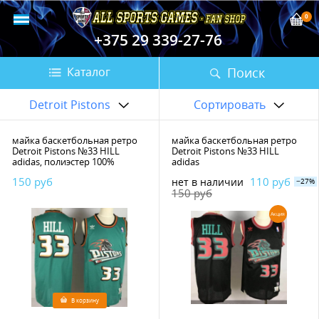
0
+375 29 339-27-76
Поиск
Каталог
Detroit Pistons
Сортировать
майка баскетбольная ретро
майка баскетбольная ретро
Detroit Pistons №33 HILL
Detroit Pistons №33 HILL
adidas, полиэстер 100%
adidas
150 руб
110 руб
нет в наличии
−27%
150 руб
Акция
В корзину