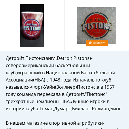
В корзину
Детройт Пистонс(англ.Detroit Pistons)-
североамериканский баскетбольный
клуб,играющий в Национальной Баскетбольной
Ассоциации(НБА) с 1948 года.Изначально клуб
назывался-Форт-Уэйн(Золлнер)Пистонс,а в 1957
году команда переехала в Детройт."Пистонс"
трехкратные чемпионы НБА.Лучшие игроки в
истории клуба-Томас,Думарс,Биллапс,Родман,Бинг.
В нашем магазине спортивной атрибутики-