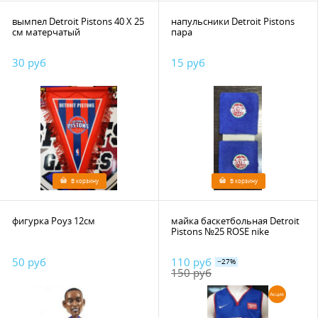
вымпел Detroit Pistons 40 Х 25
напульсники Detroit Pistons
см матерчатый
пара
30 руб
15 руб
В корзину
В корзину
фигурка Роуз 12см
майка баскетбольная Detroit
Pistons №25 ROSE nike
50 руб
110 руб
−27%
150 руб
Акция