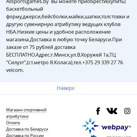
Allsportsgames.by вы можете приобрести(купить)
баскетбольный
форму,джерси,бейсболки,майки,шапки,толстовки и
другую сувенирную атрибутику ведущих клубов
НБА.Низкие цены и удобное расположение
магазина.Доставка в любую точку Беларуси.При
заказе от 75 рублей доставка
БЕСПЛАТНО.Адрес:г.Минск,ул.В.Хоружей 1а,ТЦ
"Силуэт",(ст.метро Я.Коласа),тел.+375 29 339 27 76
velcom.
Наверх
Магазин спортивной
атрибутики
Оплата
Доставка по Беларуси
Доставка по России