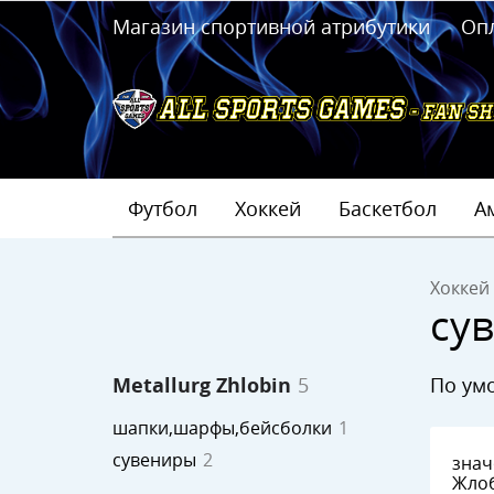
Магазин спортивной атрибутики
Оп
Футбол
Хоккей
Баскетбол
А
Хоккей
су
по у
Metallurg Zhlobin
5
шапки,шарфы,бейсболки
1
сувениры
2
знач