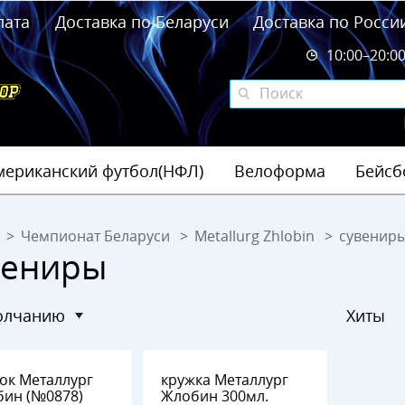
лата
Доставка по Беларуси
Доставка по Росси
10:00–20:0
мериканский футбол(НФЛ)
Велоформа
Бейсб
Чемпионат Беларуси
Metallurg Zhlobin
сувенир
вениры
молчанию
Хиты
ок Металлург
кружка Металлург
Жлобин (№0878)
Жлобин 300мл.