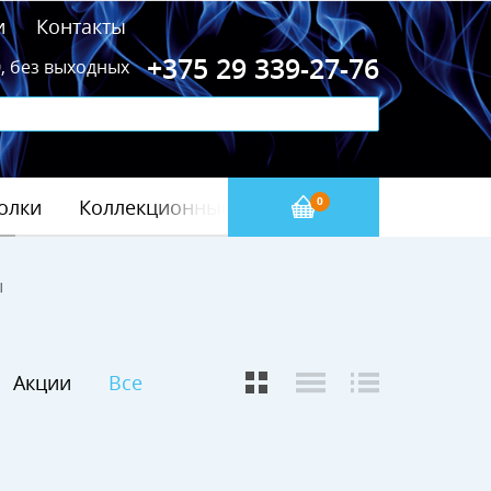
и
Контакты
+375 29 339-27-76
0, без выходных
олки
Коллекционные значки
Бейсбол(МЛБ)
0
ы
Акции
Все