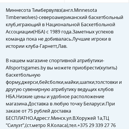
Миннесота Тимбервулвз(англ.Minnesota
Timberwolves)-североамериканский баскетбольный
клуб,играющий в Национальной Баскетбольной
Ассоциации(НБА) c 1989 года.Заметных успехов
команда пока не добивалась.Лучшие игроки в
истории клуба-Гарнетт,Лав.
В нашем магазине спортивной атрибутики-
Allsportsgames.by вы можете приобрести(купить)
баскетбольную
форму,джерси,бейсболки,майки,шапки,толстовки и
другую сувенирную атрибутику ведущих клубов
НБА.Низкие цены и удобное расположение
магазина.Доставка в любую точку Беларуси.При
заказе от 75 рублей доставка
БЕСПЛАТНО.Адрес:г.Минск.ул.В.Хоружей 1а,ТЦ
"Силуэт",(ст.метро Я.Коласа),тел.+375 29 339 27 76