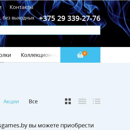
и
Контакты
+375 29 339-27-76
0, без выходных
олки
Коллекционные значки
Бейсбол(МЛБ)
0
Акции
Все
tsgames.by вы можете приобрести