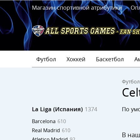
Магазин спортивной атрибутики
Оп
Футбол
Хоккей
Баскетбол
А
Футбол
Cel
по у
La Liga (Испания)
1374
Barcelona
610
Real Madrid
610
В наш
Atletico Madrid
92