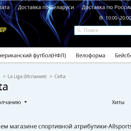
лата
Доставка по Беларуси
Доставка по Росси
10:00–20:0
мериканский футбол(НФЛ)
Велоформа
Бейсб
La Liga (Испания)
Celta
ta
молчанию
Хиты
ем магазине спортивной атрибутики-Allspor