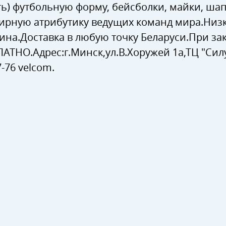
ть) футбольную форму, бейсболки, майки, ша
ирную атрибутику ведущих команд мира.Низ
ина.Доставка в любую точку Беларуси.При зак
АТНО.Адрес:г.Минск,ул.В.Хоружей 1а,ТЦ "Силуэт
7-76 velcom.