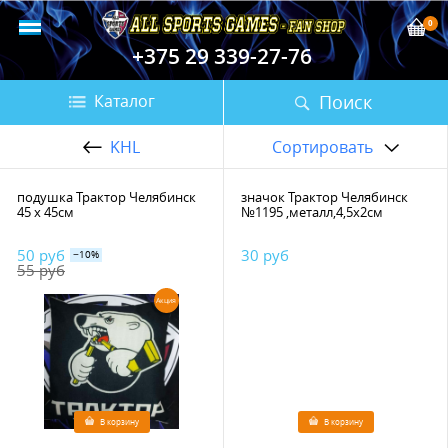
0
+375 29 339-27-76
Поиск
Каталог
KHL
Сортировать
подушка Трактор Челябинск
значок Трактор Челябинск
45 х 45см
№1195 ,металл,4,5х2см
50 руб
30 руб
−10%
55 руб
Акция
В корзину
В корзину