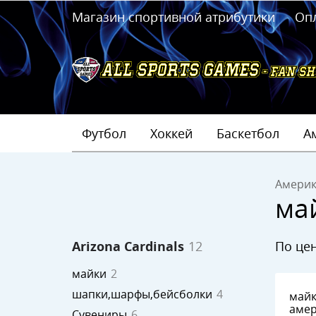
Магазин спортивной атрибутики
Оп
Футбол
Хоккей
Баскетбол
А
Америк
ма
по ц
Arizona Cardinals
12
майки
2
шапки,шарфы,бейсболки
4
майк
амер
Сувениры
6