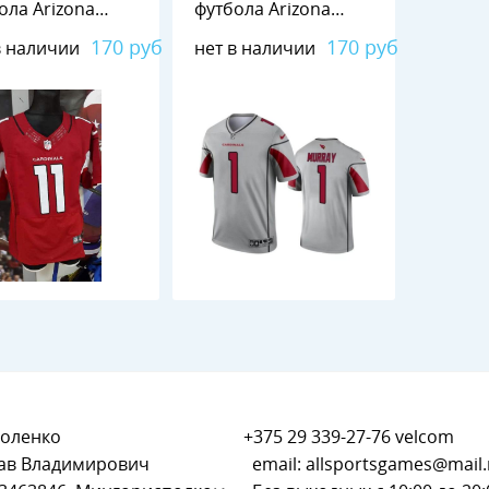
ола Arizona
футбола Arizona
inals №11
Cardinals №1
170 руб
170 руб
в наличии
нет в наличии
GERALD
MURRAY
оленко
+375 29 339-27-76
velcom
ав Владимирович
email:
allsportsgames@mail.