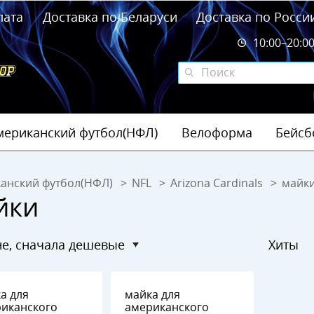
лата
Доставка по Беларуси
Доставка по Росси
10:00–20:0
мериканский футбол(НФЛ)
Велоформа
Бейсб
анский футбол(НФЛ)
NFL
Arizona Cardinals
майк
йки
ене, сначала дешевые
Хиты
а для
майка для
иканского
американского