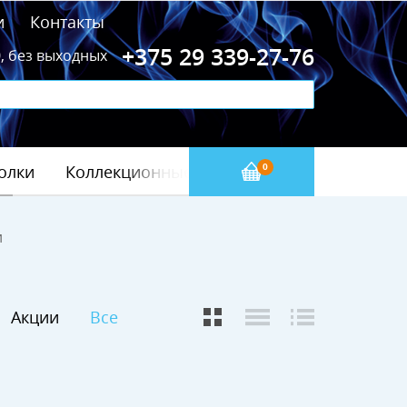
и
Контакты
+375 29 339-27-76
0, без выходных
олки
Коллекционные значки
Бейсбол(МЛБ)
0
и
Акции
Все