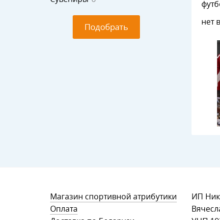
футб
Card
нет 
FITZ
Подобрать
Магазин спортивной атрибутики
ИП Ник
Оплата
Вячесл